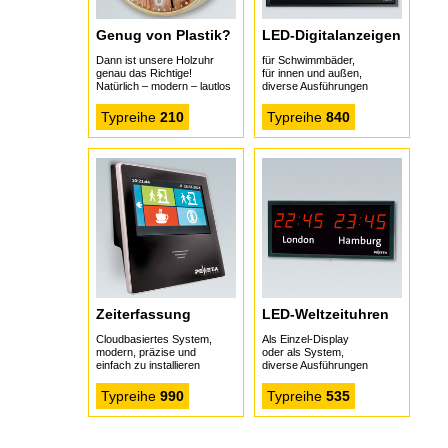
Genug von Plastik?
LED-Digital­anzeigen
Dann ist unsere Holzuhr
für Schwimmbäder,
genau das Richtige!
für innen und außen,
Natürlich – modern – lautlos
diverse Ausführungen
Typreihe
210
Typreihe
840
Zeiterfassung
LED-Weltzeit­uhren
Cloudbasiertes System,
Als Einzel-Display
modern, präzise und
oder als System,
einfach zu installieren
diverse Ausführungen
Typreihe
990
Typreihe
535