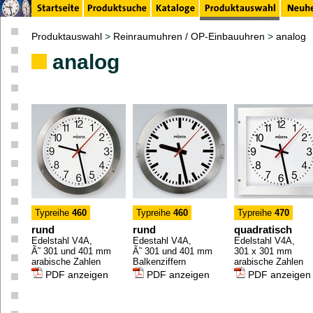
Produktauswahl
>
Reinraumuhren / OP-Einbauuhren
>
analog
analog
Typreihe
460
Typreihe
460
Typreihe
470
rund
rund
quadratisch
Edelstahl V4A,
Edestahl V4A,
Edelstahl V4A,
Ã˜ 301 und 401 mm
Ã˜ 301 und 401 mm
301 x 301 mm
arabische Zahlen
Balkenziffern
arabische Zahlen
PDF anzeigen
PDF anzeigen
PDF anzeigen