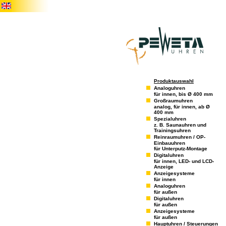
Produktauswahl
Analoguhren
für innen, bis Ø 400 mm
Großraumuhren
analog, für innen, ab Ø
400 mm
Spezialuhren
z. B. Saunauhren und
Trainingsuhren
Reinraumuhren / OP-
Einbauuhren
für Unterputz-Montage
Digitaluhren
für innen, LED- und LCD-
Anzeige
Anzeigesysteme
für innen
Analoguhren
für außen
Digitaluhren
für außen
Anzeigesysteme
für außen
Hauptuhren / Steuerungen