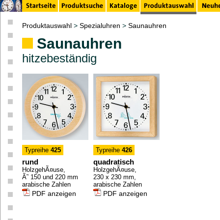
Produktauswahl
>
Spezialuhren
>
Saunauhren
Saunauhren
hitzebeständig
Typreihe
425
Typreihe
426
rund
quadratisch
HolzgehÃ¤use,
HolzgehÃ¤use,
Ã˜ 150 und 220 mm
230 x 230 mm,
arabische Zahlen
arabische Zahlen
PDF anzeigen
PDF anzeigen